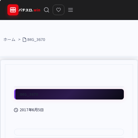
パチスロ.
win
ホーム
>
IMG_3670

IMG_3670
2017年6月5日
