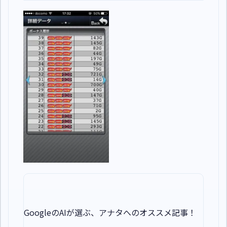
GoogleのAIが選ぶ、アナタへのオススメ記事！