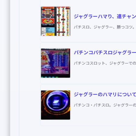
ジャグラーハマり、連チャ
パチスロ、ジャグラー、勝つコツ。設
パチンコパチスロジャグラ
パチンコスロット、ジャグラーでの立
ジャグラーのハマリについて
パチンコ・パチスロ。ジャグラーのハ