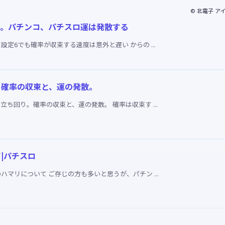
© 北電子 アイムジ
ン。パチンコ、パチスロ運は発散する
定6でも確率が収束する速度は意外と遅い からの ...
ー確率の収束と、運の発散。
ち回り。確率の収束と、運の発散。 確率は収束す ...
|パチスロ
マリについて ご存じの方も多いと思うが、パチン ...