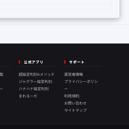
公式アプリ
サポート
覧
超設定判別Aメソッド
運営者情報
ジャグラー設定判別
プライバシーポリシ
ー
ハナハナ設定判別
ー
まわるーだ
利用規約
お問い合わせ
サイトマップ