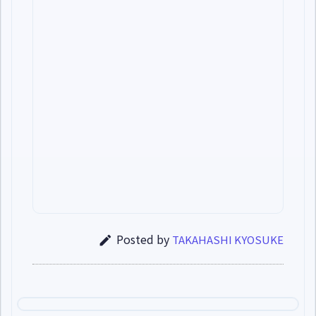
Posted by
TAKAHASHI KYOSUKE
