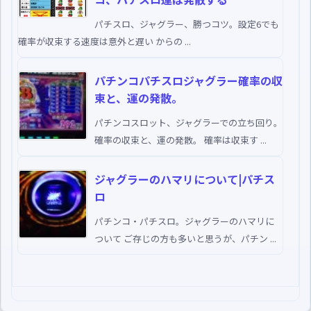
パチスロ、ジャグラー、勝つコツ。設定6でも
確率が収束する速度は意外と遅い からの ...
パチンコパチスロジャグラー確率の収
束と、運の発散。
パチンコスロット、ジャグラーでの立ち回り。
確率の収束と、運の発散。 確率は収束す ...
ジャグラーのハマリについて|パチス
ロ
パチンコ・パチスロ。ジャグラーのハマリに
ついて ご存じの方も多いと思うが、パチン ...