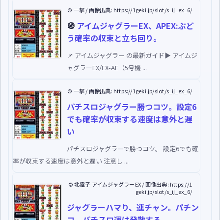
© 一撃 / 画像出典: https://1geki.jp/slot/s_ij_ex_6/
🧭
アイムジャグラーEX、APEX:ぶど
う確率の収束と立ち回り。
📌 アイムジャグラー の最新ガイド▶︎ アイムジ
ャグラーEX/EX-AE（5号機 ...
© 一撃 / 画像出典: https://1geki.jp/slot/s_ij_ex_6/
パチスロジャグラー勝つコツ。設定6
でも確率が収束する速度は意外と遅
い
パチスロジャグラーで勝つコツ。 設定6でも確
率が収束する速度は意外と遅い 注意し ...
© 北電子 アイムジャグラーEX / 画像出典: https://1
geki.jp/slot/s_ij_ex_6/
ジャグラーハマり、連チャン。パチン
コ、パチスロ運は発散する