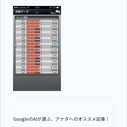
GoogleのAIが選ぶ、アナタへのオススメ記事！