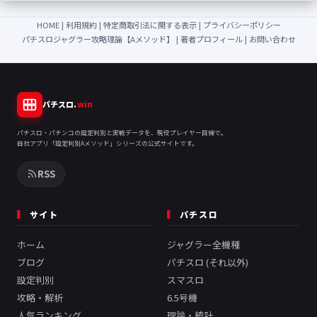
HOME
|
利用規約
|
特定商取引法に関する表示
|
プライバシーポリシー
パチスロジャグラー攻略理論【Aメソッド】
|
著者プロフィール
|
お問い合わせ
パチスロ.
win
パチスロ・パチンコの設定判別と実戦データを、現役プレイヤー目線で。
自社アプリ「設定判別Aメソッド」シリーズの公式サイトです。
RSS
サイト
パチスロ
ホーム
ジャグラー全機種
ブログ
パチスロ (それ以外)
設定判別
スマスロ
攻略・解析
6.5号機
人気ランキング
理論・統計