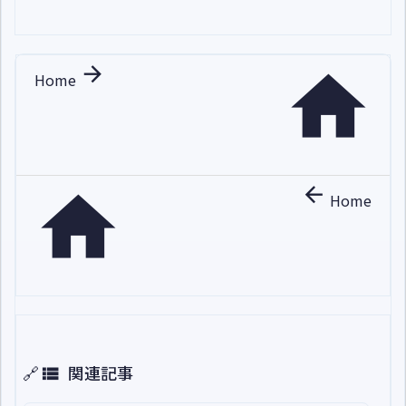


Home


Home
🔗
関連記事
