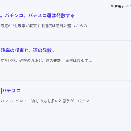
© 北電子 アイムジ
ン。パチンコ、パチスロ運は発散する
定6でも確率が収束する速度は意外と遅い からの ...
ー確率の収束と、運の発散。
ち回り。確率の収束と、運の発散。 確率は収束す ...
|パチスロ
マリについて ご存じの方も多いと思うが、パチン ...