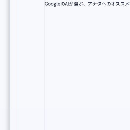
GoogleのAIが選ぶ、アナタへのオスス