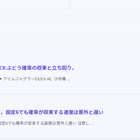
PEX:ぶどう確率の収束と立ち回り。
アイムジャグラーEX/EX-AE（5号機 ...
。設定6でも確率が収束する速度は意外と遅い
定6でも確率が収束する速度は意外と遅い 注意し ...