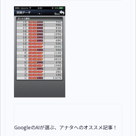
GoogleのAIが選ぶ、アナタへのオススメ記事！