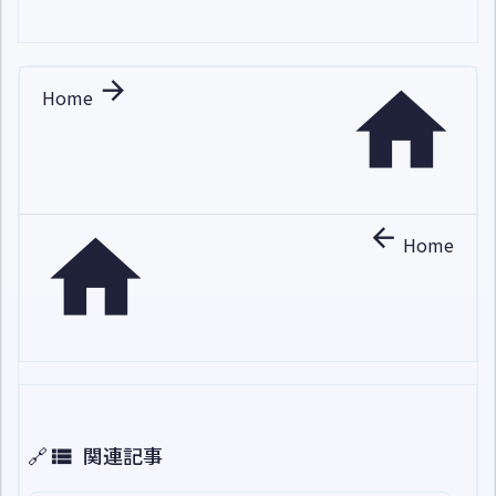


Home


Home
🔗
関連記事
