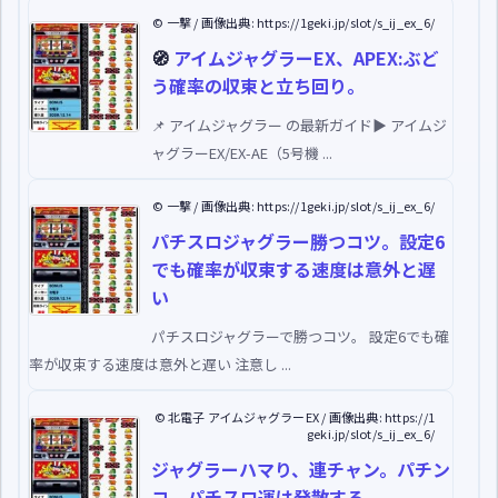
© 一撃 / 画像出典: https://1geki.jp/slot/s_ij_ex_6/
🧭
アイムジャグラーEX、APEX:ぶど
う確率の収束と立ち回り。
📌 アイムジャグラー の最新ガイド▶︎ アイムジ
ャグラーEX/EX-AE（5号機 ...
© 一撃 / 画像出典: https://1geki.jp/slot/s_ij_ex_6/
パチスロジャグラー勝つコツ。設定6
でも確率が収束する速度は意外と遅
い
パチスロジャグラーで勝つコツ。 設定6でも確
率が収束する速度は意外と遅い 注意し ...
© 北電子 アイムジャグラーEX / 画像出典: https://1
geki.jp/slot/s_ij_ex_6/
ジャグラーハマり、連チャン。パチン
コ、パチスロ運は発散する