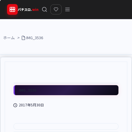
パチスロ.
win
ホーム
>
IMG_3536

IMG_3536
2017年5月30日
