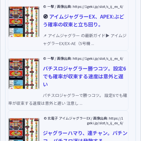
© 一撃 / 画像出典: https://1geki.jp/slot/s_ij_ex_6/
🧭
アイムジャグラーEX、APEX:ぶど
う確率の収束と立ち回り。
📌 アイムジャグラー の最新ガイド▶︎ アイムジ
ャグラーEX/EX-AE（5号機 ...
© 一撃 / 画像出典: https://1geki.jp/slot/s_ij_ex_6/
パチスロジャグラー勝つコツ。設定6
でも確率が収束する速度は意外と遅
い
パチスロジャグラーで勝つコツ。 設定6でも確
率が収束する速度は意外と遅い 注意し ...
© 北電子 アイムジャグラーEX / 画像出典: https://1
geki.jp/slot/s_ij_ex_6/
ジャグラーハマり、連チャン。パチン
コ、パチスロ運は発散する