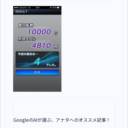
GoogleのAIが選ぶ、アナタへのオススメ記事！