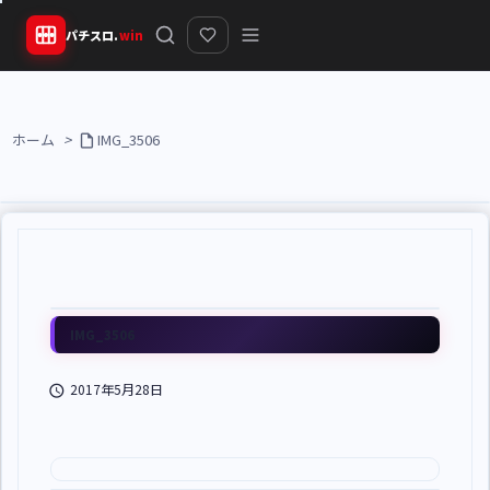
パチスロ.
win
ホーム
>
IMG_3506

IMG_3506
2017年5月28日
