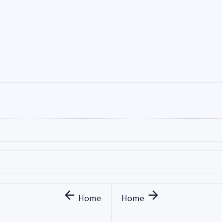


Home
Home