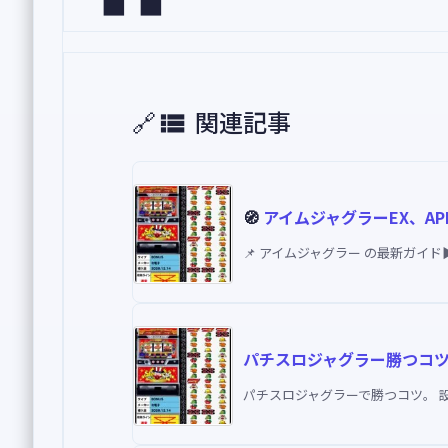
🔗
関連記事

🧭
アイムジャグラーEX、A
📌 アイムジャグラー の最新ガイド▶︎ 
パチスロジャグラー勝つコツ
パチスロジャグラーで勝つコツ。 設