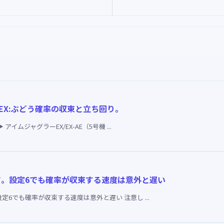
PEX:ぶどう確率の収束と立ち回り。
アイムジャグラーEX/EX-AE（5号機 ...
。設定6でも確率が収束する速度は意外と遅い
定6でも確率が収束する速度は意外と遅い 注意し ...