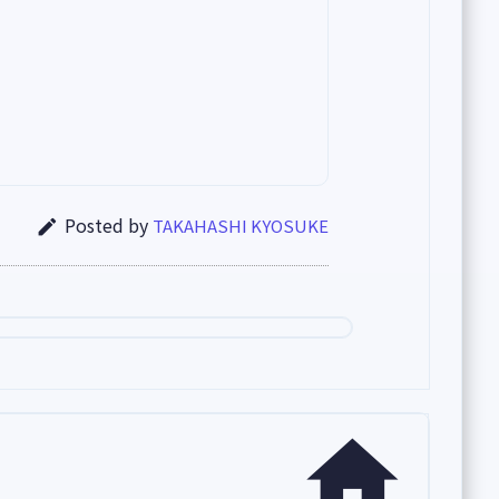
Posted by
TAKAHASHI KYOSUKE

