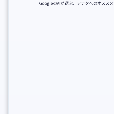
GoogleのAIが選ぶ、アナタへのオスス