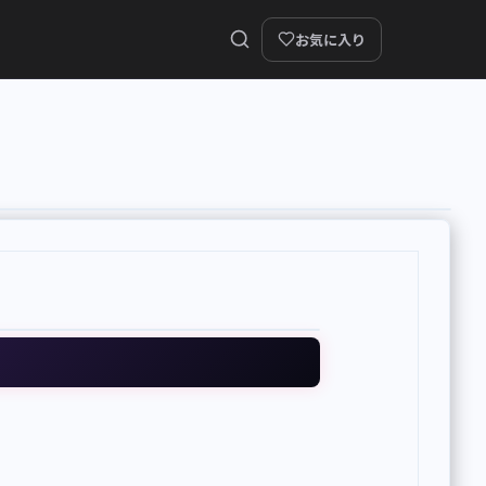
お気に入り