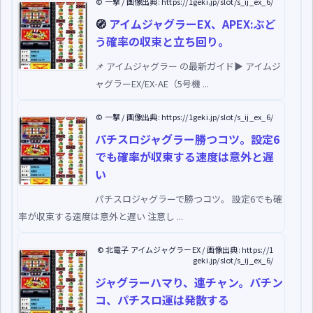
© 一撃 / 画像出典: https://1geki.jp/slot/s_ij_ex_6/
🧭
アイムジャグラーEX、APEX:ぶど
う確率の収束と立ち回り。
📌 アイムジャグラー の最新ガイド▶︎ アイムジ
ャグラーEX/EX-AE（5号機 ...
© 一撃 / 画像出典: https://1geki.jp/slot/s_ij_ex_6/
パチスロジャグラー勝つコツ。設定6
でも確率が収束する速度は意外と遅
い
パチスロジャグラーで勝つコツ。 設定6でも確
率が収束する速度は意外と遅い 注意し ...
© 北電子 アイムジャグラーEX / 画像出典: https://1
geki.jp/slot/s_ij_ex_6/
ジャグラーハマり、連チャン。パチン
コ、パチスロ運は発散する