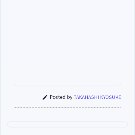
Posted by
TAKAHASHI KYOSUKE
