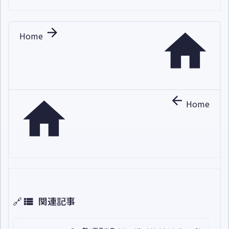


Home


Home
🔗
関連記事
