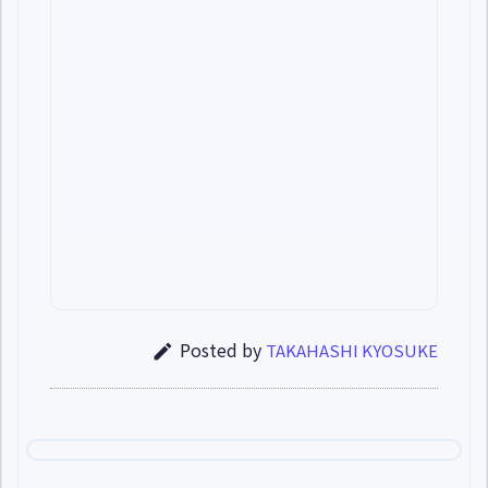
Posted by
TAKAHASHI KYOSUKE
