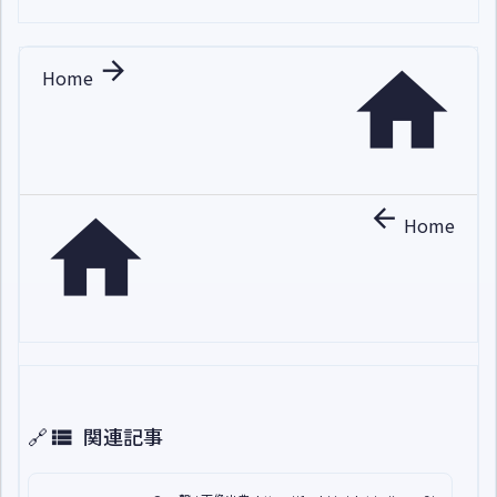


Home


Home
🔗
関連記事
