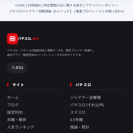
HOME
|
利用規約
|
特定商取引法に関する表示
|
プライバシーポリシー
パチスロジャグラー攻略理論【Aメソッド】
|
著者プロフィール
|
お問い合わせ
パチスロ.
win
パチスロ・パチンコの設定判別と実戦データを、現役プレイヤー目線で。
自社アプリ「設定判別Aメソッド」シリーズの公式サイトです。
RSS
サイト
パチスロ
ホーム
ジャグラー全機種
ブログ
パチスロ (それ以外)
設定判別
スマスロ
攻略・解析
6.5号機
人気ランキング
理論・統計