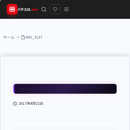
パチスロ.
win
ホーム
>
IMG_3137

IMG_3137
2017年4月22日
