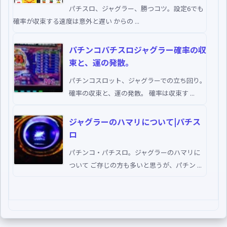
パチスロ、ジャグラー、勝つコツ。設定6でも
確率が収束する速度は意外と遅い からの ...
パチンコパチスロジャグラー確率の収
束と、運の発散。
パチンコスロット、ジャグラーでの立ち回り。
確率の収束と、運の発散。 確率は収束す ...
ジャグラーのハマリについて|パチス
ロ
パチンコ・パチスロ。ジャグラーのハマリに
ついて ご存じの方も多いと思うが、パチン ...