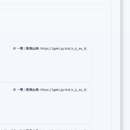
© 一撃 / 画像出典: https://1geki.jp/slot/s_ij_ex_6/
© 一撃 / 画像出典: https://1geki.jp/slot/s_ij_ex_6/