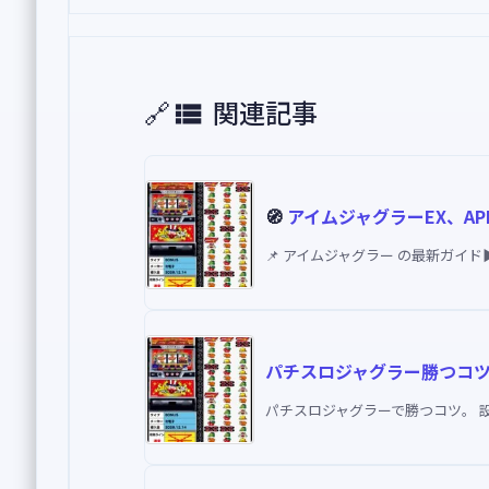
🔗
関連記事

🧭
アイムジャグラーEX、A
📌 アイムジャグラー の最新ガイド▶︎ 
パチスロジャグラー勝つコツ
パチスロジャグラーで勝つコツ。 設