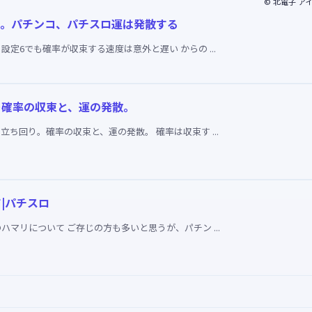
© 北電子 アイムジ
ン。パチンコ、パチスロ運は発散する
定6でも確率が収束する速度は意外と遅い からの ...
ー確率の収束と、運の発散。
ち回り。確率の収束と、運の発散。 確率は収束す ...
|パチスロ
マリについて ご存じの方も多いと思うが、パチン ...