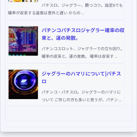
パチスロ、ジャグラー、勝つコツ。設定6でも
確率が収束する速度は意外と遅い からの ...
パチンコパチスロジャグラー確率の収
束と、運の発散。
パチンコスロット、ジャグラーでの立ち回り。
確率の収束と、運の発散。 確率は収束す ...
ジャグラーのハマリについて|パチス
ロ
パチンコ・パチスロ。ジャグラーのハマリに
ついて ご存じの方も多いと思うが、パチン ...