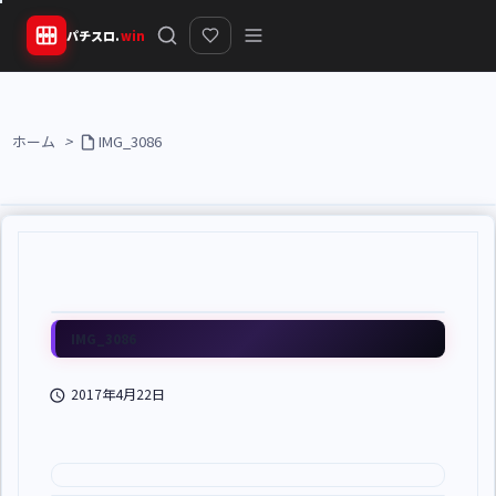
パチスロ.
win
ホーム
>
IMG_3086

IMG_3086
2017年4月22日
