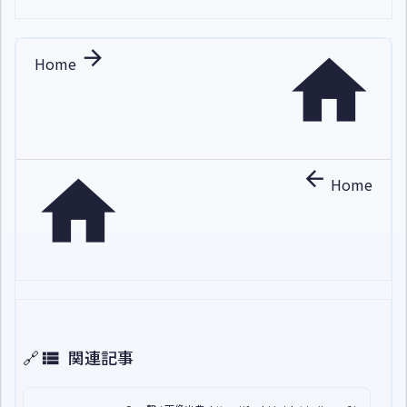


Home


Home
🔗
関連記事
