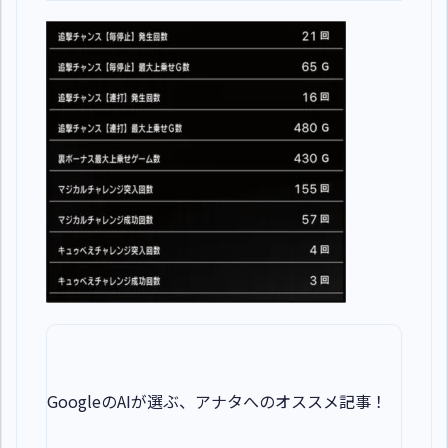
GoogleのAIが選ぶ、アナタへのオススメ記事！