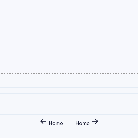


Home
Home