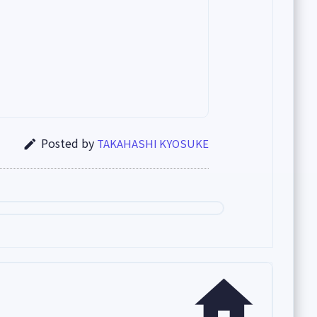
Posted by
TAKAHASHI KYOSUKE

