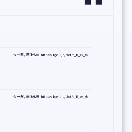
© 一撃 / 画像出典: https://1geki.jp/slot/s_ij_ex_6/
© 一撃 / 画像出典: https://1geki.jp/slot/s_ij_ex_6/