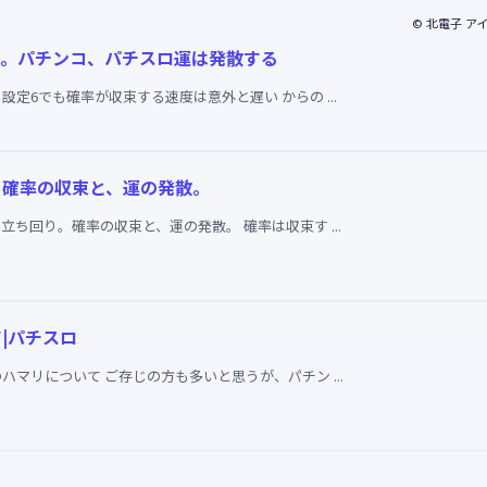
© 北電子 アイムジ
ン。パチンコ、パチスロ運は発散する
定6でも確率が収束する速度は意外と遅い からの ...
ー確率の収束と、運の発散。
ち回り。確率の収束と、運の発散。 確率は収束す ...
|パチスロ
マリについて ご存じの方も多いと思うが、パチン ...