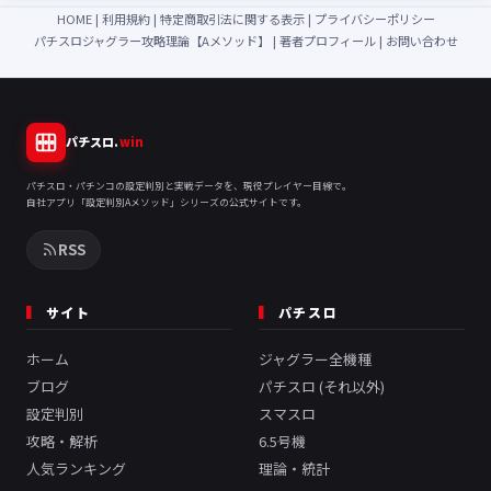
HOME
|
利用規約
|
特定商取引法に関する表示
|
プライバシーポリシー
パチスロジャグラー攻略理論【Aメソッド】
|
著者プロフィール
|
お問い合わせ
パチスロ.
win
パチスロ・パチンコの設定判別と実戦データを、現役プレイヤー目線で。
自社アプリ「設定判別Aメソッド」シリーズの公式サイトです。
RSS
サイト
パチスロ
ホーム
ジャグラー全機種
ブログ
パチスロ (それ以外)
設定判別
スマスロ
攻略・解析
6.5号機
人気ランキング
理論・統計