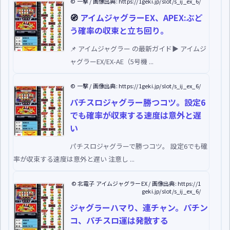
© 一撃 / 画像出典: https://1geki.jp/slot/s_ij_ex_6/
🧭
アイムジャグラーEX、APEX:ぶど
う確率の収束と立ち回り。
📌 アイムジャグラー の最新ガイド▶︎ アイムジ
ャグラーEX/EX-AE（5号機 ...
© 一撃 / 画像出典: https://1geki.jp/slot/s_ij_ex_6/
パチスロジャグラー勝つコツ。設定6
でも確率が収束する速度は意外と遅
い
パチスロジャグラーで勝つコツ。 設定6でも確
率が収束する速度は意外と遅い 注意し ...
© 北電子 アイムジャグラーEX / 画像出典: https://1
geki.jp/slot/s_ij_ex_6/
ジャグラーハマり、連チャン。パチン
コ、パチスロ運は発散する