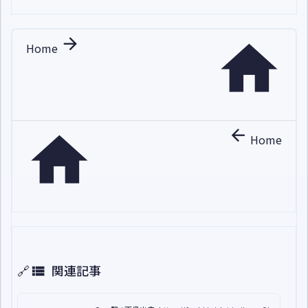


Home


Home
🔗
関連記事
