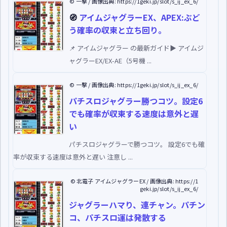
© 一撃 / 画像出典: https://1geki.jp/slot/s_ij_ex_6/
🧭
アイムジャグラーEX、APEX:ぶど
う確率の収束と立ち回り。
📌 アイムジャグラー の最新ガイド▶︎ アイムジ
ャグラーEX/EX-AE（5号機 ...
© 一撃 / 画像出典: https://1geki.jp/slot/s_ij_ex_6/
パチスロジャグラー勝つコツ。設定6
でも確率が収束する速度は意外と遅
い
パチスロジャグラーで勝つコツ。 設定6でも確
率が収束する速度は意外と遅い 注意し ...
© 北電子 アイムジャグラーEX / 画像出典: https://1
geki.jp/slot/s_ij_ex_6/
ジャグラーハマり、連チャン。パチン
コ、パチスロ運は発散する