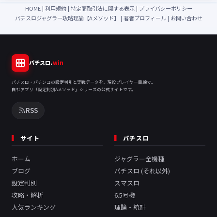
HOME
|
利用規約
|
特定商取引法に関する表示
|
プライバシーポリシー
パチスロジャグラー攻略理論【Aメソッド】
|
著者プロフィール
|
お問い合わせ
パチスロ.
win
パチスロ・パチンコの設定判別と実戦データを、現役プレイヤー目線で。
自社アプリ「設定判別Aメソッド」シリーズの公式サイトです。
RSS
サイト
パチスロ
ホーム
ジャグラー全機種
ブログ
パチスロ (それ以外)
設定判別
スマスロ
攻略・解析
6.5号機
人気ランキング
理論・統計