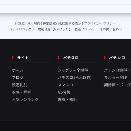
HOME
|
利用規約
|
特定商取引法に関する表示
|
プライバシーポリシー
パチスロジャグラー攻略理論【Aメソッド】
|
著者プロフィール
|
お問い合わせ
サイト
パチスロ
パチンコ
ホーム
ジャグラー全機種
パチンコ機種一
ブログ
パチスロ (それ以外)
まわるーだLP
設定判別
スマスロ
期待値・ボーダ
攻略・解析
6.5号機
人気ランキング
理論・統計