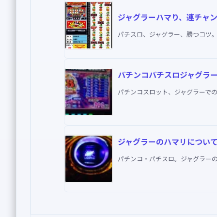
ジャグラーハマり、連チャ
パチスロ、ジャグラー、勝つコツ。設
パチンコパチスロジャグラ
パチンコスロット、ジャグラーでの立
ジャグラーのハマリについて
パチンコ・パチスロ。ジャグラーのハ