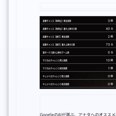
GoogleのAIが選ぶ、アナタへのオスス