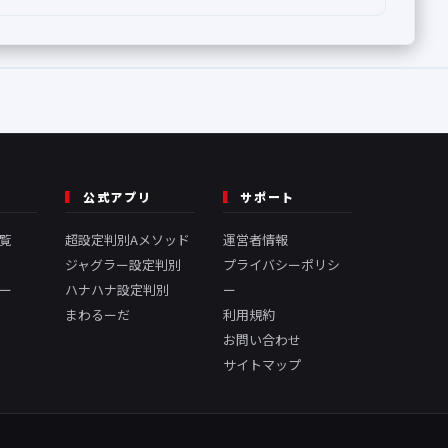
公式アプリ
サポート
覧
超設定判別Aメソッド
運営者情報
ジャグラー設定判別
プライバシーポリシ
ー
ハナハナ設定判別
ー
まわるーだ
利用規約
お問い合わせ
サイトマップ