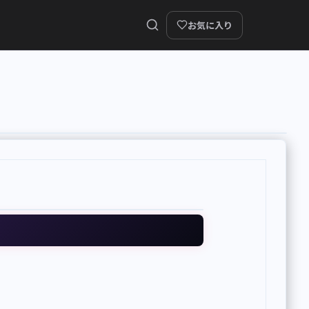
お気に入り