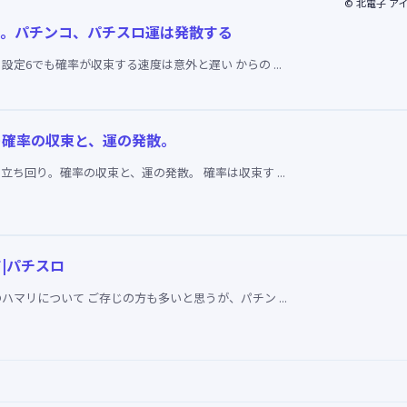
© 北電子 アイムジ
ン。パチンコ、パチスロ運は発散する
定6でも確率が収束する速度は意外と遅い からの ...
ー確率の収束と、運の発散。
ち回り。確率の収束と、運の発散。 確率は収束す ...
|パチスロ
マリについて ご存じの方も多いと思うが、パチン ...