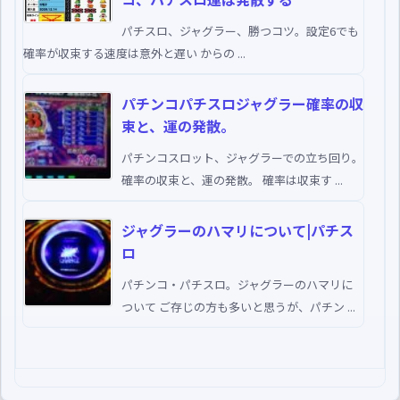
パチスロ、ジャグラー、勝つコツ。設定6でも
確率が収束する速度は意外と遅い からの ...
パチンコパチスロジャグラー確率の収
束と、運の発散。
パチンコスロット、ジャグラーでの立ち回り。
確率の収束と、運の発散。 確率は収束す ...
ジャグラーのハマリについて|パチス
ロ
パチンコ・パチスロ。ジャグラーのハマリに
ついて ご存じの方も多いと思うが、パチン ...