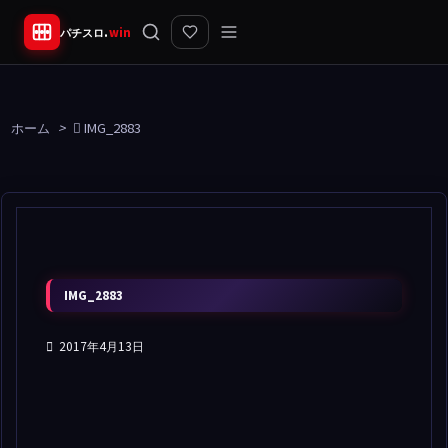
パチスロ.
win
ホーム
>
IMG_2883

IMG_2883
2017年4月13日
