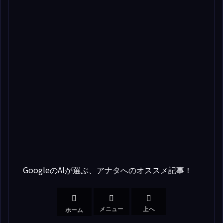
GoogleのAIが選ぶ、アナタへのオススメ記事！



メニュー
上へ
ホーム