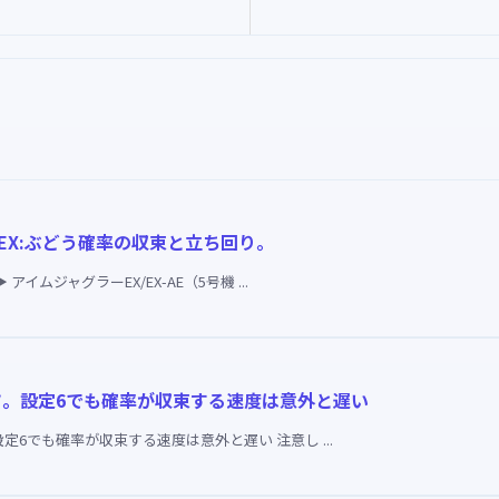
PEX:ぶどう確率の収束と立ち回り。
アイムジャグラーEX/EX-AE（5号機 ...
。設定6でも確率が収束する速度は意外と遅い
定6でも確率が収束する速度は意外と遅い 注意し ...