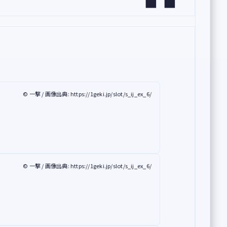
© 一撃 / 画像出典: https://1geki.jp/slot/s_ij_ex_6/
© 一撃 / 画像出典: https://1geki.jp/slot/s_ij_ex_6/