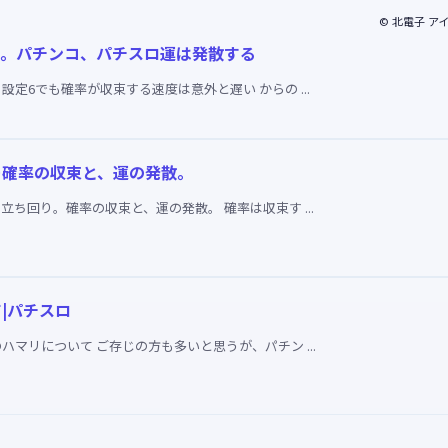
© 北電子 アイムジ
ン。パチンコ、パチスロ運は発散する
定6でも確率が収束する速度は意外と遅い からの ...
ー確率の収束と、運の発散。
ち回り。確率の収束と、運の発散。 確率は収束す ...
|パチスロ
マリについて ご存じの方も多いと思うが、パチン ...