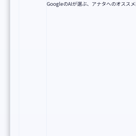
GoogleのAIが選ぶ、アナタへのオスス