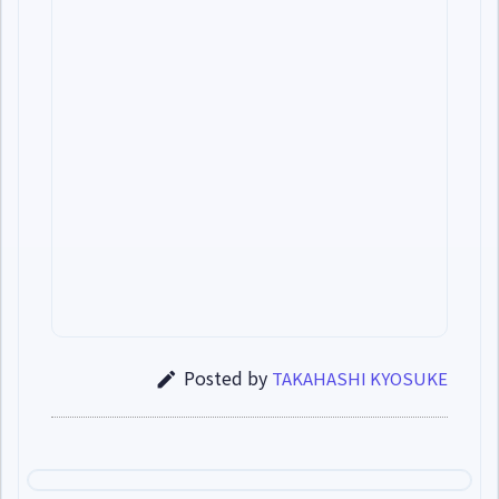
Posted by
TAKAHASHI KYOSUKE
