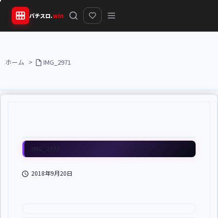
パチスロ.
win
ホーム
>
IMG_2971

IMG_2971
2018年9月20日
