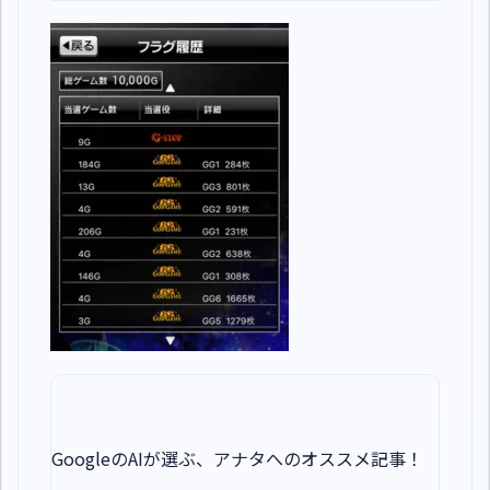
GoogleのAIが選ぶ、アナタへのオススメ記事！