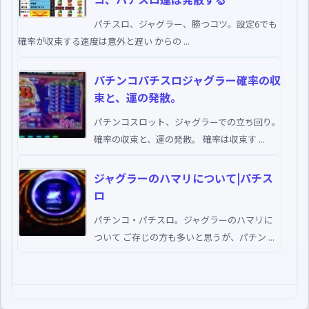
パチスロ、ジャグラー、勝つコツ。設定6でも
確率が収束する速度は意外と遅い からの ...
パチンコパチスロジャグラー確率の収
束と、運の発散。
パチンコスロット、ジャグラーでの立ち回り。
確率の収束と、運の発散。 確率は収束す ...
ジャグラーのハマリについて|パチス
ロ
パチンコ・パチスロ。ジャグラーのハマリに
ついて ご存じの方も多いと思うが、パチン ...