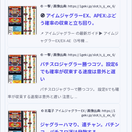
© 一撃 / 画像出典: https://1geki.jp/slot/s_ij_ex_6/
🧭
アイムジャグラーEX、APEX:ぶど
う確率の収束と立ち回り。
📌 アイムジャグラー の最新ガイド▶︎ アイムジ
ャグラーEX/EX-AE（5号機 ...
© 一撃 / 画像出典: https://1geki.jp/slot/s_ij_ex_6/
パチスロジャグラー勝つコツ。設定6
でも確率が収束する速度は意外と遅
い
パチスロジャグラーで勝つコツ。 設定6でも確
率が収束する速度は意外と遅い 注意し ...
© 北電子 アイムジャグラーEX / 画像出典: https://1
geki.jp/slot/s_ij_ex_6/
ジャグラーハマり、連チャン。パチン
コ、パチスロ運は発散する