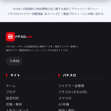
HOME
|
利用規約
|
特定商取引法に関する表示
|
プライバシーポリシー
パチスロジャグラー攻略理論【Aメソッド】
|
著者プロフィール
|
お問い合わせ
パチスロ.
win
パチスロ・パチンコの設定判別と実戦データを、現役プレイヤー目線で。
自社アプリ「設定判別Aメソッド」シリーズの公式サイトです。
RSS
サイト
パチスロ
ホーム
ジャグラー全機種
ブログ
パチスロ (それ以外)
設定判別
スマスロ
攻略・解析
6.5号機
人気ランキング
理論・統計