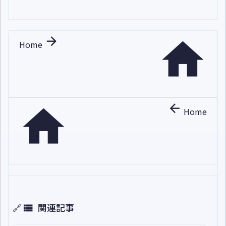


Home


Home
🔗
関連記事
