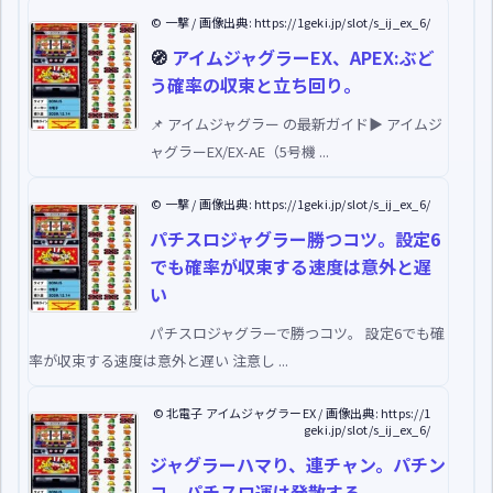
© 一撃 / 画像出典: https://1geki.jp/slot/s_ij_ex_6/
🧭
アイムジャグラーEX、APEX:ぶど
う確率の収束と立ち回り。
📌 アイムジャグラー の最新ガイド▶︎ アイムジ
ャグラーEX/EX-AE（5号機 ...
© 一撃 / 画像出典: https://1geki.jp/slot/s_ij_ex_6/
パチスロジャグラー勝つコツ。設定6
でも確率が収束する速度は意外と遅
い
パチスロジャグラーで勝つコツ。 設定6でも確
率が収束する速度は意外と遅い 注意し ...
© 北電子 アイムジャグラーEX / 画像出典: https://1
geki.jp/slot/s_ij_ex_6/
ジャグラーハマり、連チャン。パチン
コ、パチスロ運は発散する