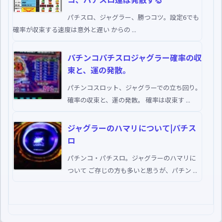
パチスロ、ジャグラー、勝つコツ。設定6でも
確率が収束する速度は意外と遅い からの ...
パチンコパチスロジャグラー確率の収
束と、運の発散。
パチンコスロット、ジャグラーでの立ち回り。
確率の収束と、運の発散。 確率は収束す ...
ジャグラーのハマリについて|パチス
ロ
パチンコ・パチスロ。ジャグラーのハマリに
ついて ご存じの方も多いと思うが、パチン ...