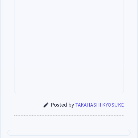
Posted by
TAKAHASHI KYOSUKE
