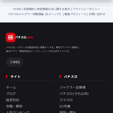
HOME
|
利用規約
|
特定商取引法に関する表示
|
プライバシーポリシー
パチスロジャグラー攻略理論【Aメソッド】
|
著者プロフィール
|
お問い合わせ
パチスロ.
win
パチスロ・パチンコの設定判別と実戦データを、現役プレイヤー目線で。
自社アプリ「設定判別Aメソッド」シリーズの公式サイトです。
RSS
サイト
パチスロ
ホーム
ジャグラー全機種
ブログ
パチスロ (それ以外)
設定判別
スマスロ
攻略・解析
6.5号機
人気ランキング
理論・統計