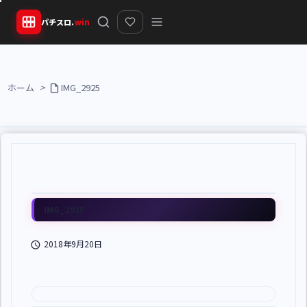
パチスロ.
win
ホーム
>
IMG_2925

IMG_2925
2018年9月20日
