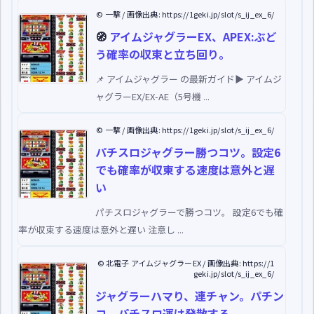
© 一撃 / 画像出典: https://1geki.jp/slot/s_ij_ex_6/
🧭
アイムジャグラーEX、APEX:ぶど
う確率の収束と立ち回り。
📌 アイムジャグラー の最新ガイド▶︎ アイムジ
ャグラーEX/EX-AE（5号機 ...
© 一撃 / 画像出典: https://1geki.jp/slot/s_ij_ex_6/
パチスロジャグラー勝つコツ。設定6
でも確率が収束する速度は意外と遅
い
パチスロジャグラーで勝つコツ。 設定6でも確
率が収束する速度は意外と遅い 注意し ...
© 北電子 アイムジャグラーEX / 画像出典: https://1
geki.jp/slot/s_ij_ex_6/
ジャグラーハマり、連チャン。パチン
コ、パチスロ運は発散する