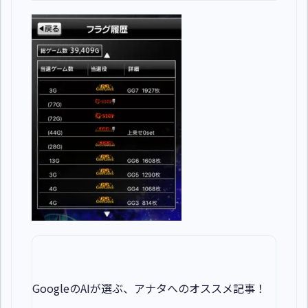
GoogleのAIが選ぶ、アナタへのオススメ記事！