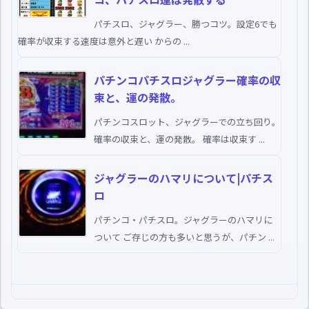
パチスロ、ジャグラー、勝つコツ。設定6でも
確率が収束する速度は意外と遅い からの ...
パチンコパチスロジャグラー確率の収
束と、運の発散。
パチンコスロット、ジャグラーでの立ち回り。
確率の収束と、運の発散。 確率は収束す ...
ジャグラーのハマリについて|パチス
ロ
パチンコ・パチスロ。ジャグラーのハマリに
ついて ご存じの方も多いと思うが、パチン ...