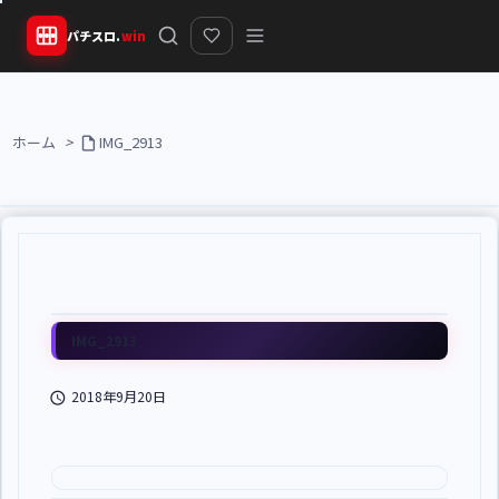
パチスロ.
win
ホーム
>
IMG_2913

IMG_2913
2018年9月20日
