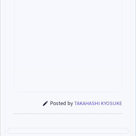
Posted by
TAKAHASHI KYOSUKE
