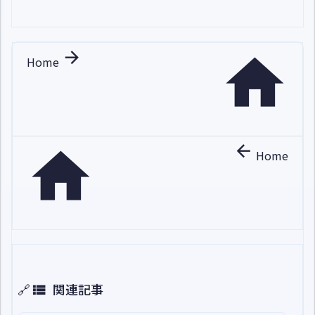


Home


Home
🔗
関連記事
