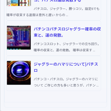
パチスロ、ジャグラー、勝つコツ。設定6でも
確率が収束する速度は意外と遅い からの ...
パチンコパチスロジャグラー確率の収
束と、運の発散。
パチンコスロット、ジャグラーでの立ち回り。
確率の収束と、運の発散。 確率は収束す ...
ジャグラーのハマリについて|パチス
ロ
パチンコ・パチスロ。ジャグラーのハマリに
ついて ご存じの方も多いと思うが、パチン ...