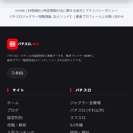
HOME
|
利用規約
|
特定商取引法に関する表示
|
プライバシーポリシー
パチスロジャグラー攻略理論【Aメソッド】
|
著者プロフィール
|
お問い合わせ
パチスロ.
win
パチスロ・パチンコの設定判別と実戦データを、現役プレイヤー目線で。
自社アプリ「設定判別Aメソッド」シリーズの公式サイトです。
RSS
サイト
パチスロ
ホーム
ジャグラー全機種
ブログ
パチスロ (それ以外)
設定判別
スマスロ
攻略・解析
6.5号機
人気ランキング
理論・統計