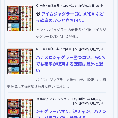
© 一撃 / 画像出典: https://1geki.jp/slot/s_ij_ex_6/
🧭
アイムジャグラーEX、APEX:ぶど
う確率の収束と立ち回り。
📌 アイムジャグラー の最新ガイド▶︎ アイムジ
ャグラーEX/EX-AE（5号機 ...
© 一撃 / 画像出典: https://1geki.jp/slot/s_ij_ex_6/
パチスロジャグラー勝つコツ。設定6
でも確率が収束する速度は意外と遅
い
パチスロジャグラーで勝つコツ。 設定6でも確
率が収束する速度は意外と遅い 注意し ...
© 北電子 アイムジャグラーEX / 画像出典: https://1
geki.jp/slot/s_ij_ex_6/
ジャグラーハマり、連チャン。パチン
コ、パチスロ運は発散する