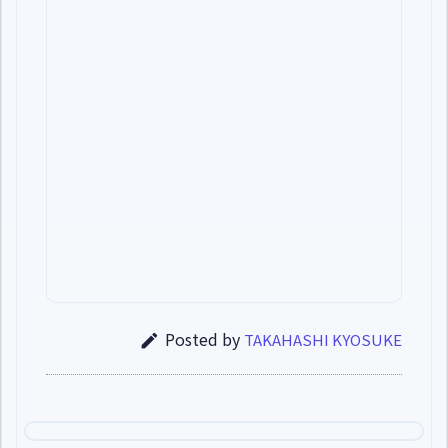
Posted by
TAKAHASHI KYOSUKE
