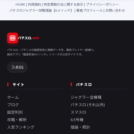
HOME
|
利用規約
|
特定商取引法に関する表示
|
プライバシーポリシー
パチスロジャグラー攻略理論【Aメソッド】
|
著者プロフィール
|
お問い合わせ
パチスロ.
win
パチスロ・パチンコの設定判別と実戦データを、現役プレイヤー目線で。
自社アプリ「設定判別Aメソッド」シリーズの公式サイトです。
RSS
サイト
パチスロ
ホーム
ジャグラー全機種
ブログ
パチスロ (それ以外)
設定判別
スマスロ
攻略・解析
6.5号機
人気ランキング
理論・統計