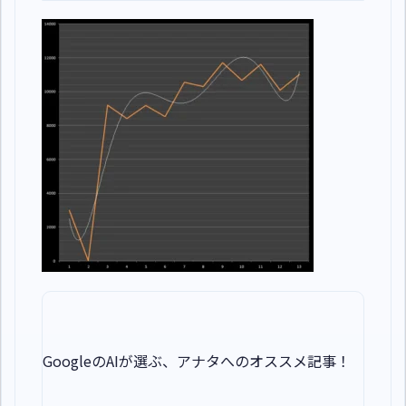
GoogleのAIが選ぶ、アナタへのオススメ記事！