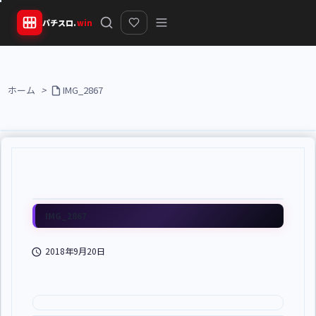
パチスロ.
win
ホーム
>
IMG_2867

IMG_2867
2018年9月20日
