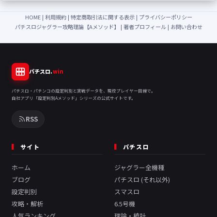
HOME
|
利用規約
|
特定商取引法に関する表示
|
プライバシーポリシー
パチスロジャグラー攻略理論【Aメソッド】
|
著者プロフィール
|
お問い合わせ
パチスロ.
win
パチスロ・パチンコの設定判別と実戦データを、現役プレイヤー目線で。
自社アプリ「設定判別Aメソッド」シリーズの公式サイトです。
RSS
サイト
パチスロ
ホーム
ジャグラー全機種
ブログ
パチスロ (それ以外)
設定判別
スマスロ
攻略・解析
6.5号機
人気ランキング
理論・統計