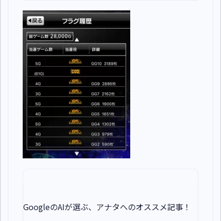
GoogleのAIが選ぶ、アナタへのオススメ記事！