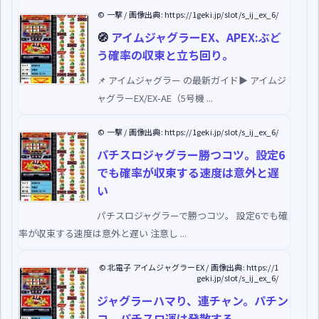
© 一撃 / 画像出典: https://1geki.jp/slot/s_ij_ex_6/
🧭
アイムジャグラーEX、APEX:ぶど
う確率の収束と立ち回り。
📌 アイムジャグラー の最新ガイド▶︎ アイムジ
ャグラーEX/EX-AE（5号機 ...
© 一撃 / 画像出典: https://1geki.jp/slot/s_ij_ex_6/
パチスロジャグラー勝つコツ。設定6
でも確率が収束する速度は意外と遅
い
パチスロジャグラーで勝つコツ。 設定6でも確
率が収束する速度は意外と遅い 注意し ...
© 北電子 アイムジャグラーEX / 画像出典: https://1
geki.jp/slot/s_ij_ex_6/
ジャグラーハマり、連チャン。パチン
コ、パチスロ運は発散する