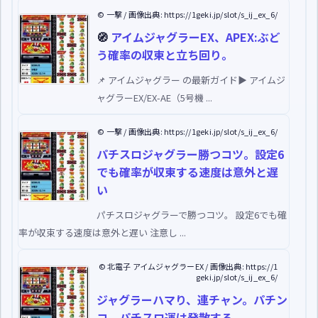
© 一撃 / 画像出典: https://1geki.jp/slot/s_ij_ex_6/
🧭
アイムジャグラーEX、APEX:ぶど
う確率の収束と立ち回り。
📌 アイムジャグラー の最新ガイド▶︎ アイムジ
ャグラーEX/EX-AE（5号機 ...
© 一撃 / 画像出典: https://1geki.jp/slot/s_ij_ex_6/
パチスロジャグラー勝つコツ。設定6
でも確率が収束する速度は意外と遅
い
パチスロジャグラーで勝つコツ。 設定6でも確
率が収束する速度は意外と遅い 注意し ...
© 北電子 アイムジャグラーEX / 画像出典: https://1
geki.jp/slot/s_ij_ex_6/
ジャグラーハマり、連チャン。パチン
コ、パチスロ運は発散する