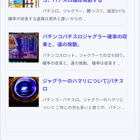
パチスロ、ジャグラー、勝つコツ。設定6でも
確率が収束する速度は意外と遅い からの ...
パチンコパチスロジャグラー確率の収
束と、運の発散。
パチンコスロット、ジャグラーでの立ち回り。
確率の収束と、運の発散。 確率は収束す ...
ジャグラーのハマリについて|パチス
ロ
パチンコ・パチスロ。ジャグラーのハマリに
ついて ご存じの方も多いと思うが、パチン ...