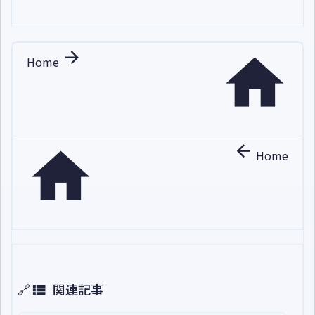


Home


Home
🔗
関連記事
