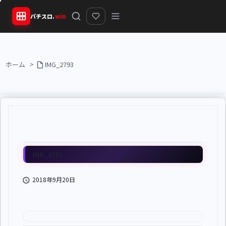
パチスロ.
win
ホーム
>
IMG_2793

IMG_2793
2018年9月20日
