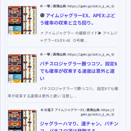
© 一撃 / 画像出典: https://1geki.jp/slot/s_ij_ex_6/
🧭
アイムジャグラーEX、APEX:ぶど
う確率の収束と立ち回り。
📌 アイムジャグラー の最新ガイド▶︎ アイムジ
ャグラーEX/EX-AE（5号機 ...
© 一撃 / 画像出典: https://1geki.jp/slot/s_ij_ex_6/
パチスロジャグラー勝つコツ。設定6
でも確率が収束する速度は意外と遅
い
パチスロジャグラーで勝つコツ。 設定6でも確
率が収束する速度は意外と遅い 注意し ...
© 北電子 アイムジャグラーEX / 画像出典: https://1
geki.jp/slot/s_ij_ex_6/
ジャグラーハマり、連チャン。パチン
コ、パチスロ運は発散する