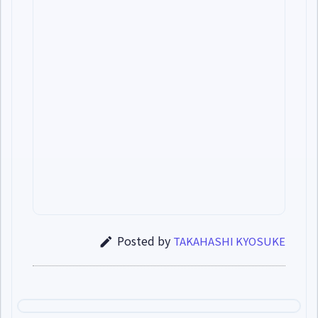
Posted by
TAKAHASHI KYOSUKE
