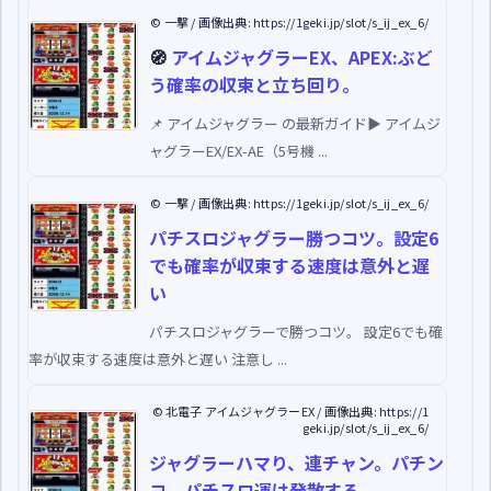
© 一撃 / 画像出典: https://1geki.jp/slot/s_ij_ex_6/
🧭
アイムジャグラーEX、APEX:ぶど
う確率の収束と立ち回り。
📌 アイムジャグラー の最新ガイド▶︎ アイムジ
ャグラーEX/EX-AE（5号機 ...
© 一撃 / 画像出典: https://1geki.jp/slot/s_ij_ex_6/
パチスロジャグラー勝つコツ。設定6
でも確率が収束する速度は意外と遅
い
パチスロジャグラーで勝つコツ。 設定6でも確
率が収束する速度は意外と遅い 注意し ...
© 北電子 アイムジャグラーEX / 画像出典: https://1
geki.jp/slot/s_ij_ex_6/
ジャグラーハマり、連チャン。パチン
コ、パチスロ運は発散する