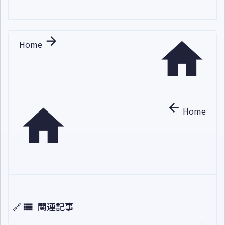


Home


Home
🔗
関連記事
