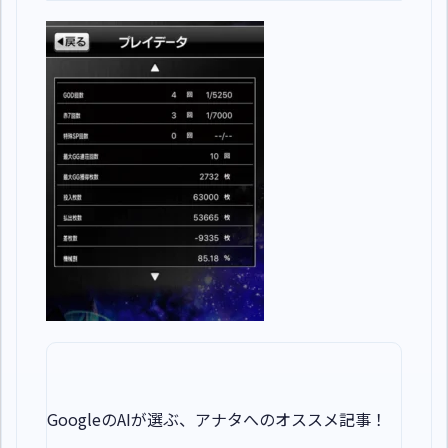
GoogleのAIが選ぶ、アナタへのオススメ記事！