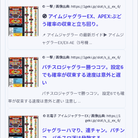
© 一撃 / 画像出典: https://1geki.jp/slot/s_ij_ex_6/
🧭
アイムジャグラーEX、APEX:ぶど
う確率の収束と立ち回り。
📌 アイムジャグラー の最新ガイド▶︎ アイムジ
ャグラーEX/EX-AE（5号機 ...
© 一撃 / 画像出典: https://1geki.jp/slot/s_ij_ex_6/
パチスロジャグラー勝つコツ。設定6
でも確率が収束する速度は意外と遅
い
パチスロジャグラーで勝つコツ。 設定6でも確
率が収束する速度は意外と遅い 注意し ...
© 北電子 アイムジャグラーEX / 画像出典: https://1
geki.jp/slot/s_ij_ex_6/
ジャグラーハマり、連チャン。パチン
コ、パチスロ運は発散する