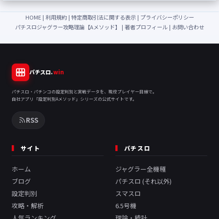
HOME
|
利用規約
|
特定商取引法に関する表示
|
プライバシーポリシー
パチスロジャグラー攻略理論【Aメソッド】
|
著者プロフィール
|
お問い合わせ
パチスロ.
win
パチスロ・パチンコの設定判別と実戦データを、現役プレイヤー目線で。
自社アプリ「設定判別Aメソッド」シリーズの公式サイトです。
RSS
サイト
パチスロ
ホーム
ジャグラー全機種
ブログ
パチスロ (それ以外)
設定判別
スマスロ
攻略・解析
6.5号機
人気ランキング
理論・統計