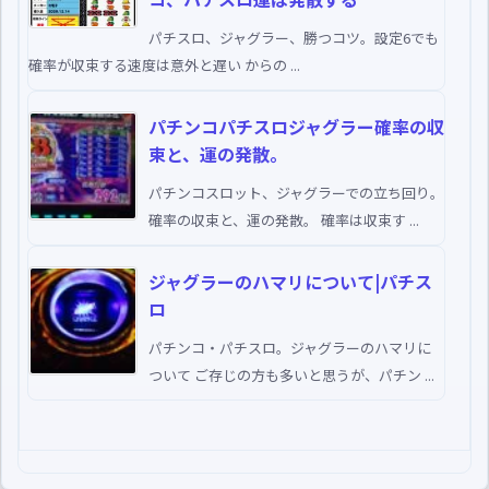
パチスロ、ジャグラー、勝つコツ。設定6でも
確率が収束する速度は意外と遅い からの ...
パチンコパチスロジャグラー確率の収
束と、運の発散。
パチンコスロット、ジャグラーでの立ち回り。
確率の収束と、運の発散。 確率は収束す ...
ジャグラーのハマリについて|パチス
ロ
パチンコ・パチスロ。ジャグラーのハマリに
ついて ご存じの方も多いと思うが、パチン ...