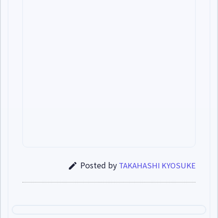
Posted by
TAKAHASHI KYOSUKE
