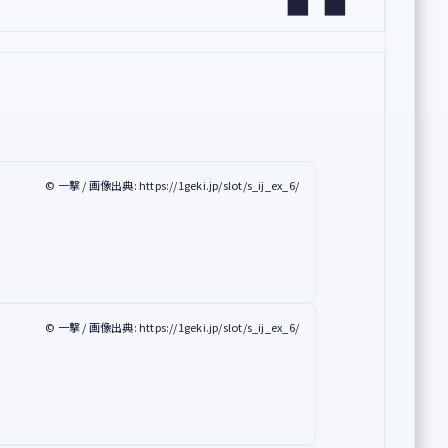
© 一撃 / 画像出典: https://1geki.jp/slot/s_ij_ex_6/
© 一撃 / 画像出典: https://1geki.jp/slot/s_ij_ex_6/