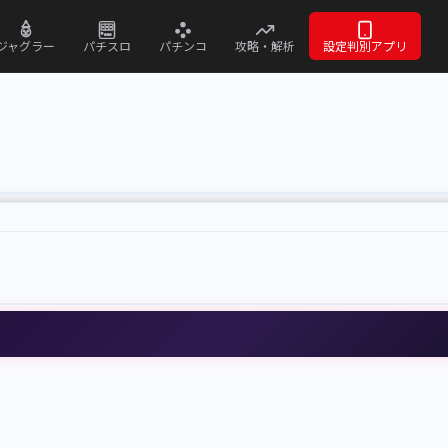
ジャグラー
パチスロ
パチンコ
攻略・解析
設定判別アプリ