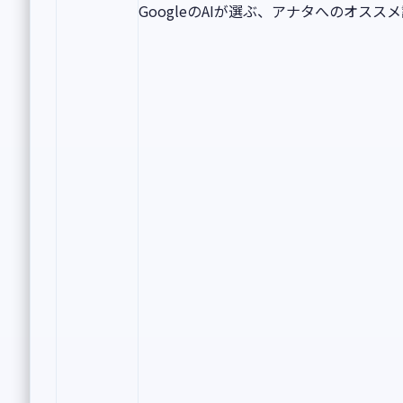
GoogleのAIが選ぶ、アナタへのオスス