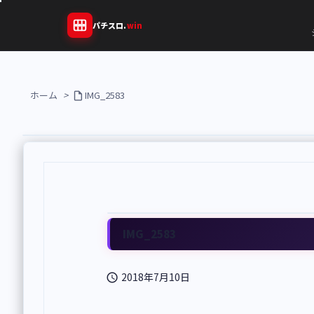
パチスロ.
win
ホーム
>
IMG_2583

IMG_2583
2018年7月10日
