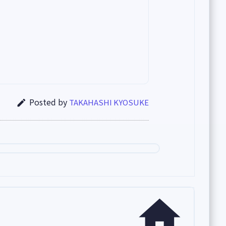
Posted by
TAKAHASHI KYOSUKE

