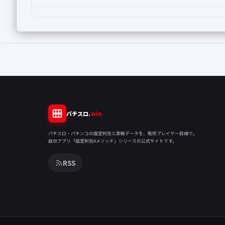
パチスロ.
win
パチスロ・パチンコの設定判別と実戦データを、現役プレイヤー目線で。
自社アプリ「設定判別Aメソッド」シリーズの公式サイトです。
RSS