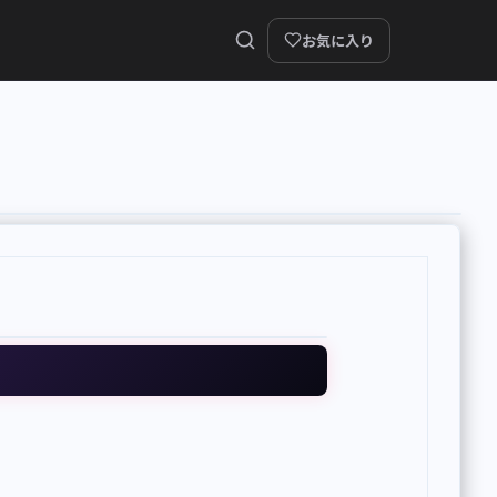
お気に入り