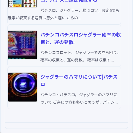
パチスロ、ジャグラー、勝つコツ。設定6でも
確率が収束する速度は意外と遅い からの ...
パチンコパチスロジャグラー確率の収
束と、運の発散。
パチンコスロット、ジャグラーでの立ち回り。
確率の収束と、運の発散。 確率は収束す ...
ジャグラーのハマリについて|パチス
ロ
パチンコ・パチスロ。ジャグラーのハマリに
ついて ご存じの方も多いと思うが、パチン ...