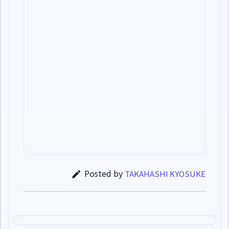
Posted by
TAKAHASHI KYOSUKE
