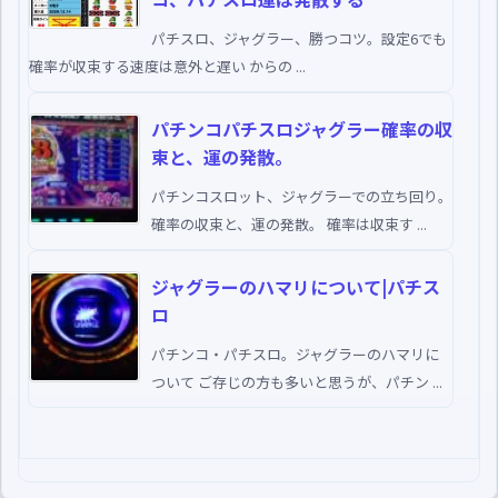
パチスロ、ジャグラー、勝つコツ。設定6でも
確率が収束する速度は意外と遅い からの ...
パチンコパチスロジャグラー確率の収
束と、運の発散。
パチンコスロット、ジャグラーでの立ち回り。
確率の収束と、運の発散。 確率は収束す ...
ジャグラーのハマリについて|パチス
ロ
パチンコ・パチスロ。ジャグラーのハマリに
ついて ご存じの方も多いと思うが、パチン ...