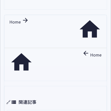


Home


Home
🔗
関連記事
