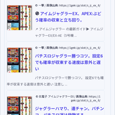
© 一撃 / 画像出典: https://1geki.jp/slot/s_ij_ex_6/
🧭
アイムジャグラーEX、APEX:ぶど
う確率の収束と立ち回り。
📌 アイムジャグラー の最新ガイド▶︎ アイムジ
ャグラーEX/EX-AE（5号機 ...
© 一撃 / 画像出典: https://1geki.jp/slot/s_ij_ex_6/
パチスロジャグラー勝つコツ。設定6
でも確率が収束する速度は意外と遅
い
パチスロジャグラーで勝つコツ。 設定6でも確
率が収束する速度は意外と遅い 注意し ...
© 北電子 アイムジャグラーEX / 画像出典: https://1
geki.jp/slot/s_ij_ex_6/
ジャグラーハマり、連チャン。パチン
コ、パチスロ運は発散する