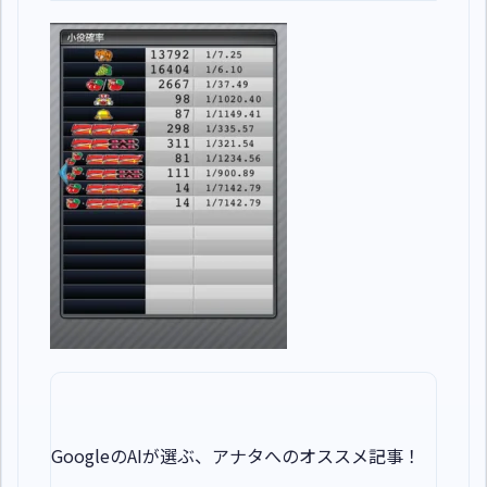
GoogleのAIが選ぶ、アナタへのオススメ記事！