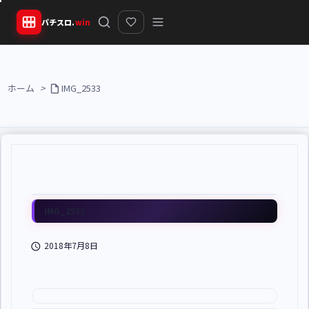
パチスロ.
win
ホーム
>
IMG_2533

IMG_2533
2018年7月8日
