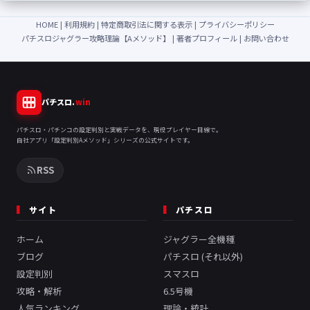
HOME
|
利用規約
|
特定商取引法に関する表示
|
プライバシーポリシー
パチスロジャグラー攻略理論【Aメソッド】
|
著者プロフィール
|
お問い合わせ
パチスロ.
win
パチスロ・パチンコの設定判別と実戦データを、現役プレイヤー目線で。
自社アプリ「設定判別Aメソッド」シリーズの公式サイトです。
RSS
サイト
パチスロ
ホーム
ジャグラー全機種
ブログ
パチスロ (それ以外)
設定判別
スマスロ
攻略・解析
6.5号機
人気ランキング
理論・統計