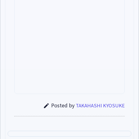
Posted by
TAKAHASHI KYOSUKE
