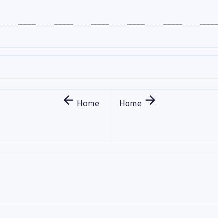


Home
Home