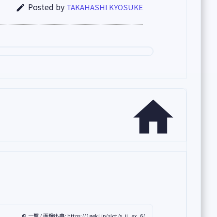
Posted by
TAKAHASHI KYOSUKE


© 一撃 / 画像出典: https://1geki.jp/slot/s_ij_ex_6/