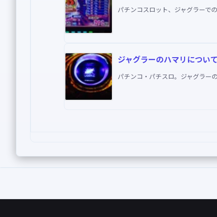
パチンコスロット、ジャグラーでの立
ジャグラーのハマリについて
パチンコ・パチスロ。ジャグラーのハ