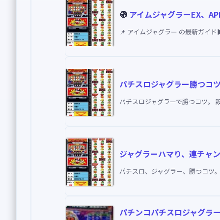
🧭
アイムジャグラーEX、A
📌 アイムジャグラー の最新ガイド▶︎ 
パチスロジャグラー勝つコツ
パチスロジャグラーで勝つコツ。 設
ジャグラーハマり、連チャ
パチスロ、ジャグラー、勝つコツ。設
パチンコパチスロジャグラ