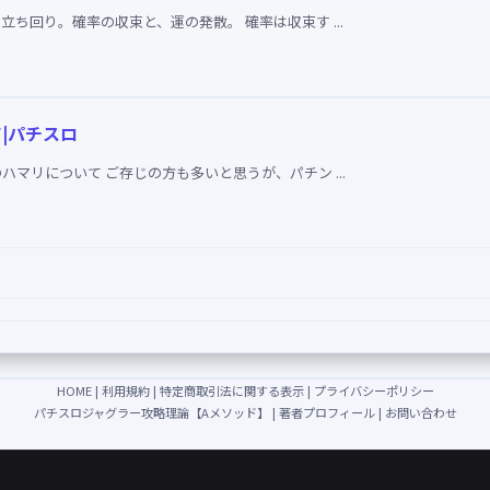
ち回り。確率の収束と、運の発散。 確率は収束す ...
|パチスロ
マリについて ご存じの方も多いと思うが、パチン ...
HOME
|
利用規約
|
特定商取引法に関する表示
|
プライバシーポリシー
パチスロジャグラー攻略理論【Aメソッド】
|
著者プロフィール
|
お問い合わせ