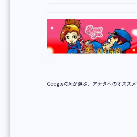
GoogleのAIが選ぶ、アナタへのオスス