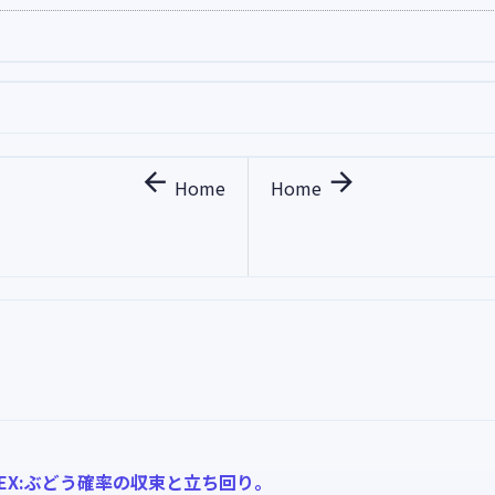


Home
Home
PEX:ぶどう確率の収束と立ち回り。