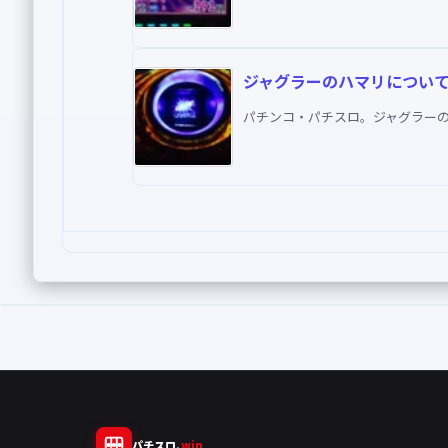
ジャグラーのハマリについて
パチンコ・パチスロ。ジャグラーのハ
パチスロ.
win