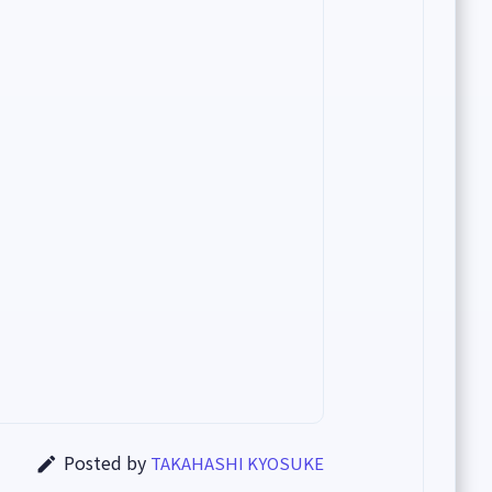
Posted by
TAKAHASHI KYOSUKE
