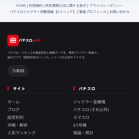
HOME
|
利用規約
|
特定商取引法に関する表示
|
プライバシーポリシー
パチスロジャグラー攻略理論【Aメソッド】
|
著者プロフィール
|
お問い合わせ
パチスロ.
win
パチスロ・パチンコの設定判別と実戦データを、現役プレイヤー目線で。
自社アプリ「設定判別Aメソッド」シリーズの公式サイトです。
RSS
サイト
パチスロ
ホーム
ジャグラー全機種
ブログ
パチスロ (それ以外)
設定判別
スマスロ
攻略・解析
6.5号機
人気ランキング
理論・統計