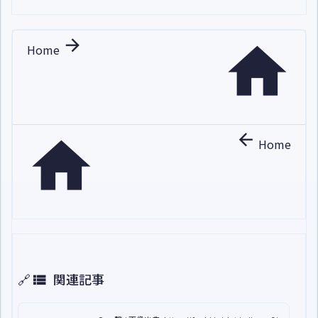


Home


Home
🔗
関連記事
