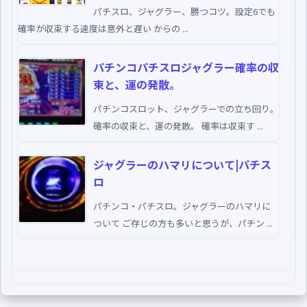
パチスロ、ジャグラー、勝つコツ。設定6でも
確率が収束する速度は意外と遅い からの ...
パチンコパチスロジャグラー確率の収
束と、運の発散。
パチンコスロット、ジャグラーでの立ち回り。
確率の収束と、運の発散。 確率は収束す ...
ジャグラーのハマリについて|パチス
ロ
パチンコ・パチスロ。ジャグラーのハマリに
ついて ご存じの方も多いと思うが、パチン ...