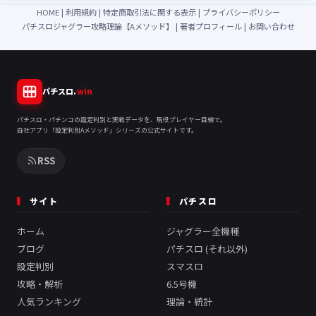
HOME
|
利用規約
|
特定商取引法に関する表示
|
プライバシーポリシー
パチスロジャグラー攻略理論【Aメソッド】
|
著者プロフィール
|
お問い合わせ
パチスロ.
win
パチスロ・パチンコの設定判別と実戦データを、現役プレイヤー目線で。
自社アプリ「設定判別Aメソッド」シリーズの公式サイトです。
RSS
サイト
パチスロ
ホーム
ジャグラー全機種
ブログ
パチスロ (それ以外)
設定判別
スマスロ
攻略・解析
6.5号機
人気ランキング
理論・統計