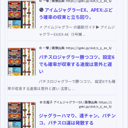
© 一撃 / 画像出典: https://1geki.jp/slot/s_ij_ex_6/
🧭
アイムジャグラーEX、APEX:ぶど
う確率の収束と立ち回り。
📌 アイムジャグラー の最新ガイド▶︎ アイムジ
ャグラーEX/EX-AE（5号機 ...
© 一撃 / 画像出典: https://1geki.jp/slot/s_ij_ex_6/
パチスロジャグラー勝つコツ。設定6
でも確率が収束する速度は意外と遅
い
パチスロジャグラーで勝つコツ。 設定6でも確
率が収束する速度は意外と遅い 注意し ...
© 北電子 アイムジャグラーEX / 画像出典: https://1
geki.jp/slot/s_ij_ex_6/
ジャグラーハマり、連チャン。パチン
コ、パチスロ運は発散する