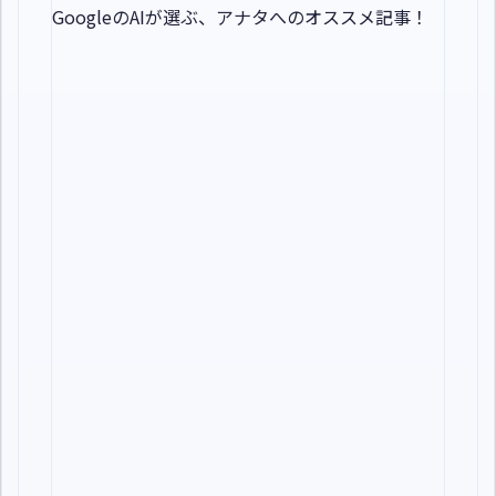
GoogleのAIが選ぶ、アナタへのオススメ記事！