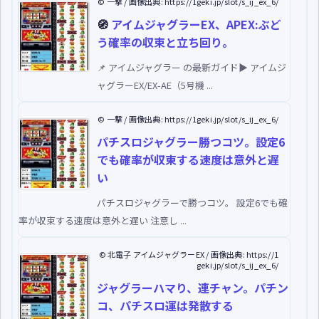
© 一撃 / 画像出典: https://1geki.jp/slot/s_ij_ex_6/
🧭
アイムジャグラーEX、APEX:ぶど
う確率の収束と立ち回り。
📌 アイムジャグラー の最新ガイド▶︎ アイムジ
ャグラーEX/EX-AE（5号機 ...
© 一撃 / 画像出典: https://1geki.jp/slot/s_ij_ex_6/
パチスロジャグラー勝つコツ。設定6
でも確率が収束する速度は意外と遅
い
パチスロジャグラーで勝つコツ。 設定6でも確
率が収束する速度は意外と遅い 注意し ...
© 北電子 アイムジャグラーEX / 画像出典: https://1
geki.jp/slot/s_ij_ex_6/
ジャグラーハマり、連チャン。パチン
コ、パチスロ運は発散する