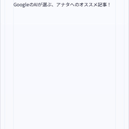
GoogleのAIが選ぶ、アナタへのオススメ記事！