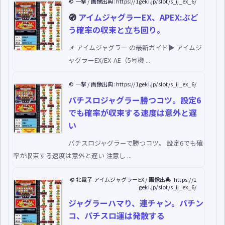
© 一撃 / 画像出典: https://1geki.jp/slot/s_ij_ex_6/
🧭
アイムジャグラーEX、APEX:ぶど
う確率の収束と立ち回り。
📌 アイムジャグラー の最新ガイド▶︎ アイムジ
ャグラーEX/EX-AE（5号機 ...
© 一撃 / 画像出典: https://1geki.jp/slot/s_ij_ex_6/
パチスロジャグラー勝つコツ。設定6
でも確率が収束する速度は意外と遅
い
パチスロジャグラーで勝つコツ。 設定6でも確
率が収束する速度は意外と遅い 注意し ...
© 北電子 アイムジャグラーEX / 画像出典: https://1
geki.jp/slot/s_ij_ex_6/
ジャグラーハマり、連チャン。パチン
コ、パチスロ運は発散する