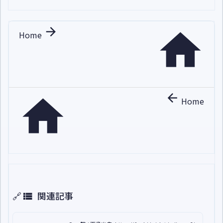


Home


Home
🔗
関連記事
