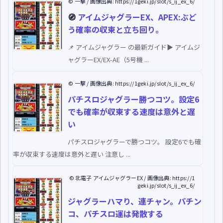
© 一撃 / 画像出典: https://1geki.jp/slot/s_ij_ex_6/
🧭
アイムジャグラーEX、APEX:ぶど
う確率の収束と立ち回り。
📌 アイムジャグラー の最新ガイド▶︎ アイムジ
ャグラーEX/EX-AE（5号機 ...
© 一撃 / 画像出典: https://1geki.jp/slot/s_ij_ex_6/
パチスロジャグラー勝つコツ。設定6
でも確率が収束する速度は意外と遅
い
パチスロジャグラーで勝つコツ。 設定6でも確
率が収束する速度は意外と遅い 注意し ...
© 北電子 アイムジャグラーEX / 画像出典: https://1
geki.jp/slot/s_ij_ex_6/
ジャグラーハマり、連チャン。パチン
コ、パチスロ運は発散する