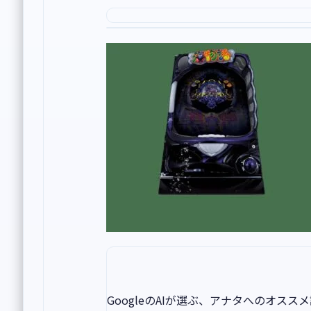
GoogleのAIが選ぶ、アナタへのオスス