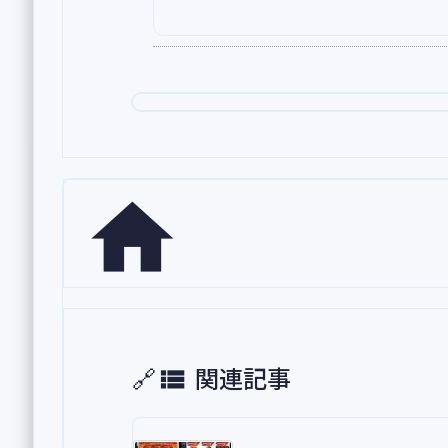

🔗
関連記事
