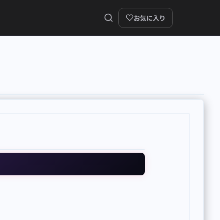
お気に入り